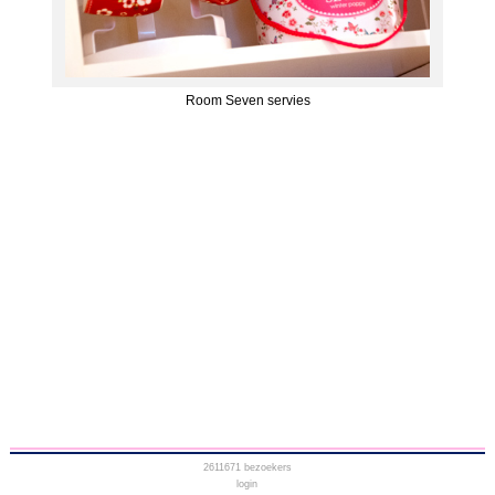
Room Seven servies
2611671
bezoekers
login